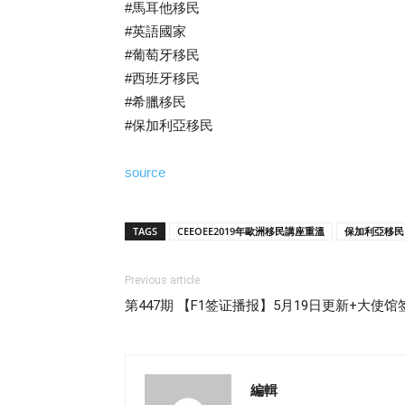
#馬耳他移民
#英語國家
#葡萄牙移民
#西班牙移民
#希臘移民
#保加利亞移民
source
TAGS
CEEOEE2019年歐洲移民講座重溫
保加利亞移民
Previous article
第447期 【F1签证播报】5月19日更新+大使
編輯