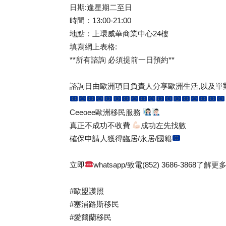
日期:逢星期二至日
時間：13:00-21:00
地點：上環威華商業中心24樓
填寫網上表格:
**所有諮詢 必須提前一日預約**
諮詢日由歐洲項目負責人分享歐洲生活,以及單
Ceeoee歐洲移民服務
真正不成功不收費
成功左先找數
確保申請人獲得臨居/永居/國籍
立即
whatsapp/致電(852) 3686-3868了解更
#歐盟護照
#塞浦路斯移民
#愛爾蘭移民