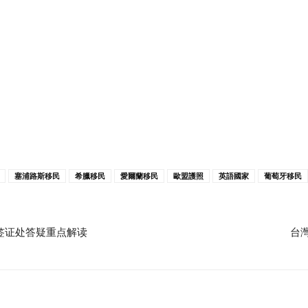
塞浦路斯移民
希臘移民
愛爾蘭移民
歐盟護照
英語國家
葡萄牙移民
馆签证处答疑重点解读
台