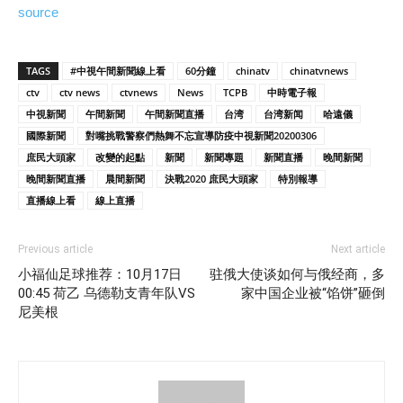
source
TAGS
#中視午間新聞線上看
60分鐘
chinatv
chinatvnews
ctv
ctv news
ctvnews
News
TCPB
中時電子報
中視新聞
午間新聞
午間新聞直播
台湾
台湾新闻
哈遠儀
國際新聞
對嘴挑戰警察們熱舞不忘宣導防疫中視新聞20200306
庶民大頭家
改變的起點
新聞
新聞專題
新聞直播
晚間新聞
晚間新聞直播
晨間新聞
決戰2020 庶民大頭家
特別報導
直播線上看
線上直播
Previous article
Next article
小福仙足球推荐：10月17日
驻俄大使谈如何与俄经商，多
00:45 荷乙 乌德勒支青年队VS
家中国企业被“馅饼”砸倒
尼美根