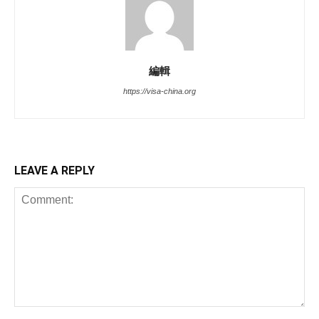
編輯
https://visa-china.org
LEAVE A REPLY