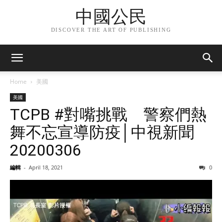
中國公民
DISCOVER THE ART OF PUBLISHING
Home
美國
美國
TCPB #對嘴挑戰 警察們熱
舞不忘宣導防疫│中視新聞
20200306
編輯
-
April 18, 2021
0