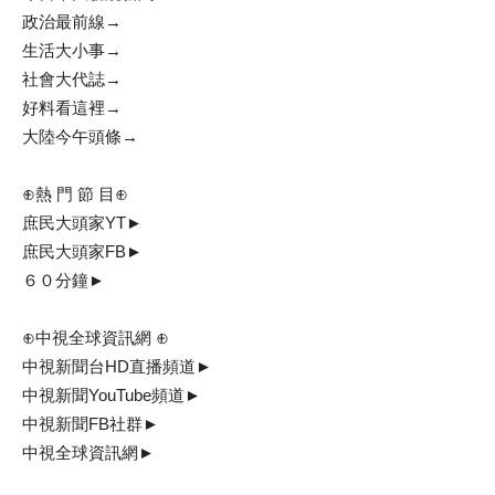
政治最前線→
生活大小事→
社會大代誌→
好料看這裡→
大陸今午頭條→
⊕熱 門 節 目⊕
庶民大頭家YT►
庶民大頭家FB►
６０分鐘►
⊕中視全球資訊網 ⊕
中視新聞台HD直播頻道►
中視新聞YouTube頻道►
中視新聞FB社群►
中視全球資訊網►