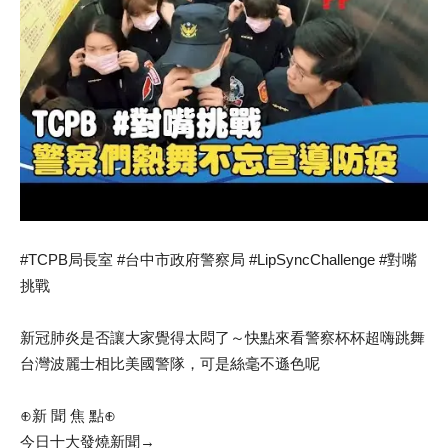
#TCPB局長室 #台中市政府警察局 #LipSyncChallenge #對嘴
挑戰
新冠肺炎是否讓大家覺得太悶了～快點來看警察杯杯超嗨跳舞
台灣波麗士相比美國警隊，可是絲毫不遜色呢
⊕新 聞 焦 點⊕
今日十大發燒新聞→