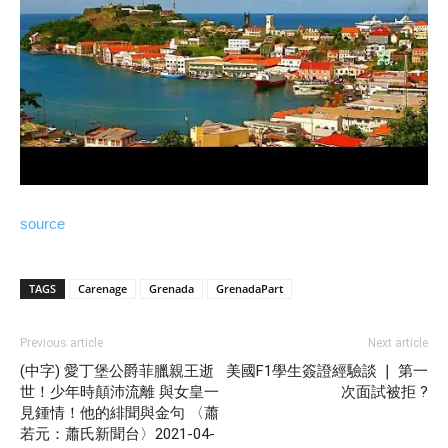
source
TAGS
Carenage
Grenada
GrenadaPart
Previous article
Next article
(中字) 愛丁堡公爵菲臘親王逝
美國F1學生簽證經驗談 ❘ 第一
世！少年時顛沛流離 與女皇一
次面試被拒 ?
見鍾情！他的緋聞與金句 〈蕭
若元：蕭氏新聞台〉2021-04-