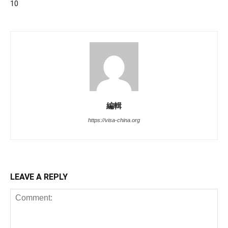
10
編輯
https://visa-china.org
LEAVE A REPLY