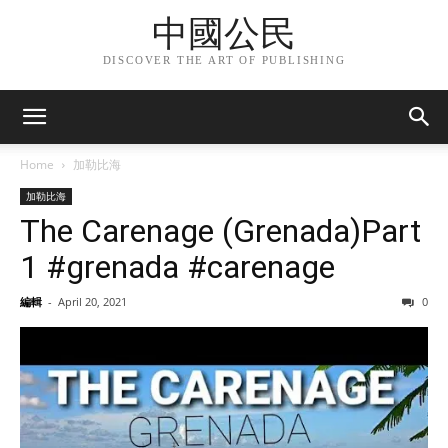
中國公民
DISCOVER THE ART OF PUBLISHING
Home
加勒比海
加勒比海
The Carenage (Grenada)Part
1 #grenada #carenage
編輯
-
April 20, 2021
0