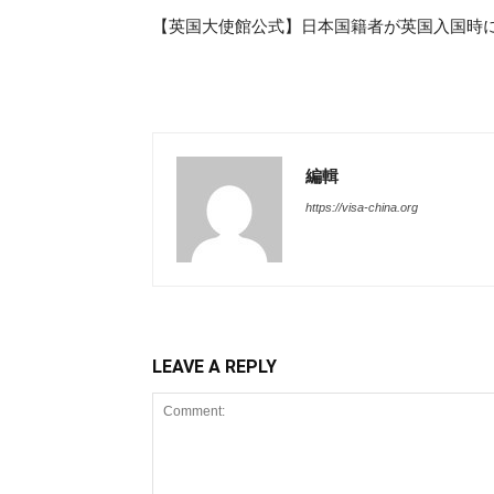
【英国大使館公式】日本国籍者が英国入国時にe
編輯
https://visa-china.org
LEAVE A REPLY