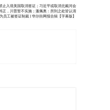
被禁止入境美国取消签证；习近平或取消北戴河会
韩正，川普暂不实施；蓬佩奥：所到之处皆认清
为员工被签证制裁 | 华尔街网报合辑【字幕版】