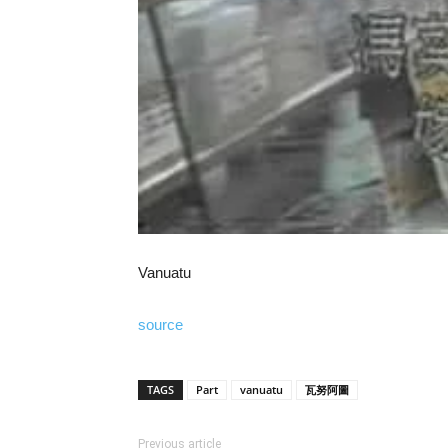
Vanuatu
source
TAGS
Part
vanuatu
瓦努阿圖
Previous article